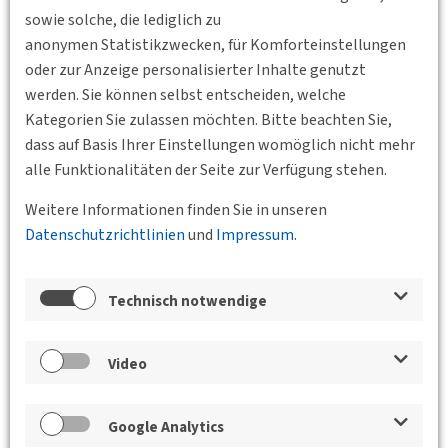
sowie solche, die lediglich zu
anonymen Statistikzwecken, für Komforteinstellungen
oder zur Anzeige personalisierter Inhalte genutzt
werden. Sie können selbst entscheiden, welche
Kategorien Sie zulassen möchten. Bitte beachten Sie,
dass auf Basis Ihrer Einstellungen womöglich nicht mehr
Zurück
alle Funktionalitäten der Seite zur Verfügung stehen.
Weitere Informationen finden Sie in unseren
Veranstaltungen der Bundesgeschäftsstelle,
Datenschutzrichtlinien
und
Impressum
.
der BVs und des Jungen Forums
20. Oberhavel Verkehrsgespräche 2026
Technisch notwendige
28.08.2026 09:00
Ziegeleipark Mildenberg,
Ziegelei 10, 16792 Zehdenick
BV Berlin-
Video
Brandenburg
Zwischen Haushaltskürzungen und Verkehrswende:
Google Analytics