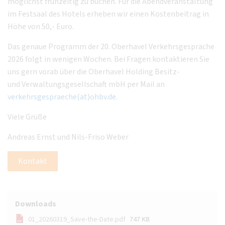
möglichst frühzeitig zu buchen. Für die Abendveranstaltung
im Festsaal des Hotels erheben wir einen Kostenbeitrag in
Höhe von 50,- Euro.
Das genaue Programm der 20. Oberhavel Verkehrsgespräche
2026 folgt in wenigen Wochen. Bei Fragen kontaktieren Sie
uns gern vorab über die Oberhavel Holding Besitz-
und Verwaltungsgesellschaft mbH per Mail an
verkehrsgespraeche(at)ohbv.de
.
Viele Grüße
Andreas Ernst und Nils-Friso Weber
Kontakt
Downloads
01_20260319_Save-the-Date.pdf
747 KB