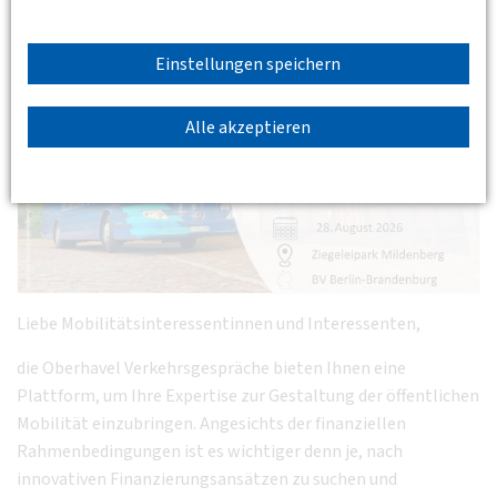
Wie kann ein attraktiver ÖPNV finanziert werden?
Einstellungen speichern
Alle akzeptieren
Liebe Mobilitätsinteressentinnen und Interessenten,
die Oberhavel Verkehrsgespräche bieten Ihnen eine
Plattform, um Ihre Expertise zur Gestaltung der öffentlichen
Mobilität einzubringen. Angesichts der finanziellen
Rahmenbedingungen ist es wichtiger denn je, nach
innovativen Finanzierungsansätzen zu suchen und