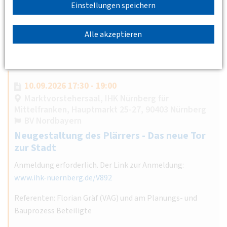
zu gestalten und die Aufenthaltsqualität im Stadtteil zu
Einstellungen speichern
erhöhen.…
Weiterlesen
Alle akzeptieren
10.09.2026 17:30 - 19:00
Marktvorstehersaal, IHK Nürnberg für
Mittelfranken, Hauptmarkt 25-27, 90403 Nürnberg
BV Nordbayern
Neugestaltung des Plärrers - Das neue Tor
zur Stadt
Anmeldung erforderlich. Der Link zur Anmeldung:
www.ihk-nuernberg.de/V892
Referenten: Florian Gräf (VAG) und am Planungs- und
Bauprozess Beteiligte