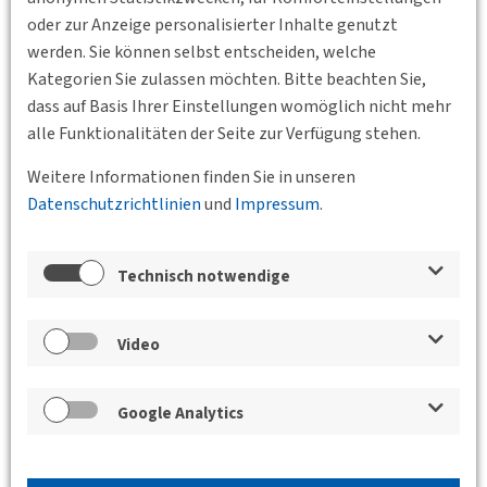
oder zur Anzeige personalisierter Inhalte genutzt
werden. Sie können selbst entscheiden, welche
Kategorien Sie zulassen möchten. Bitte beachten Sie,
dass auf Basis Ihrer Einstellungen womöglich nicht mehr
alle Funktionalitäten der Seite zur Verfügung stehen.
Weitere Informationen finden Sie in unseren
Datenschutzrichtlinien
und
Impressum
.
Technisch notwendige
10.09.2026 17:00
Hamburg-Altona
DVWG Hamburg e. V.
Video
freiRaum Ottensen: Innovative
Mobilitätskonzepte für einen lebenswerten
Stadtteil
Google Analytics
Mit dem Projekt freiRaum Ottensen verfolgt die Freie und
Hansestadt Hamburg das Ziel, den öffentlichen Raum neu