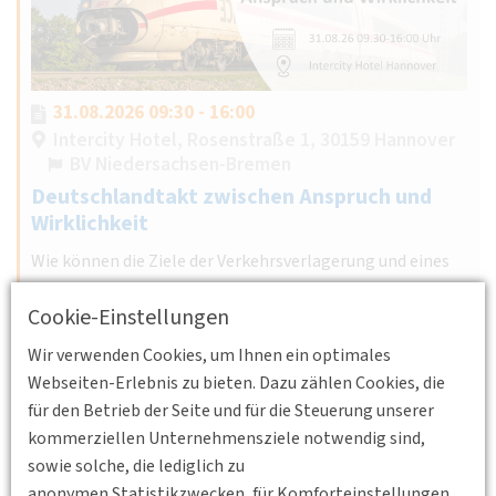
31.08.2026 09:30 - 16:00
Intercity Hotel, Rosenstraße 1, 30159 Hannover
BV Niedersachsen-Bremen
Deutschlandtakt zwischen Anspruch und
Wirklichkeit
Wie können die Ziele der Verkehrsverlagerung und eines
verantwortungsvollen Energieeinsatzes erreicht werden
Cookie-Einstellungen
unter Sicherstellung der Finanzierung von Infrastruktur
und Betrieb?
Wir verwenden Cookies, um Ihnen ein optimales
Weiterlesen
Webseiten-Erlebnis zu bieten. Dazu zählen Cookies, die
für den Betrieb der Seite und für die Steuerung unserer
kommerziellen Unternehmensziele notwendig sind,
sowie solche, die lediglich zu
anonymen Statistikzwecken, für Komforteinstellungen